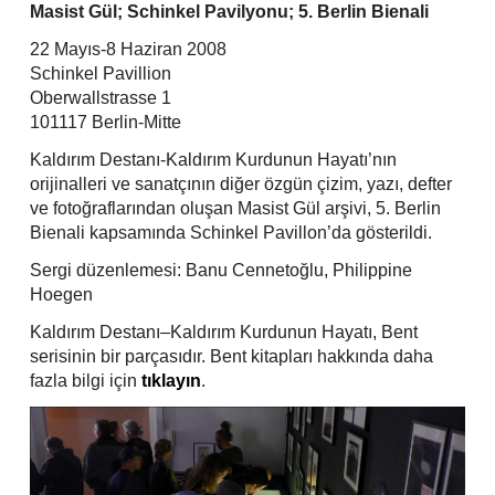
Skip
Masist Gül; Schinkel Pavilyonu; 5. Berlin Bienali
to
22 Mayıs-8 Haziran 2008
content
Schinkel Pavillion
Oberwallstrasse 1
101117 Berlin-Mitte
Kaldırım Destanı-Kaldırım Kurdunun Hayatı’nın
orijinalleri ve sanatçının diğer özgün çizim, yazı, defter
ve fotoğraflarından oluşan Masist Gül arşivi, 5. Berlin
Bienali kapsamında Schinkel Pavillon’da gösterildi.
Sergi düzenlemesi: Banu Cennetoğlu, Philippine
Hoegen
Kaldırım Destanı–Kaldırım Kurdunun Hayatı, Bent
serisinin bir parçasıdır. Bent kitapları hakkında daha
fazla bilgi için
tıklayın
.