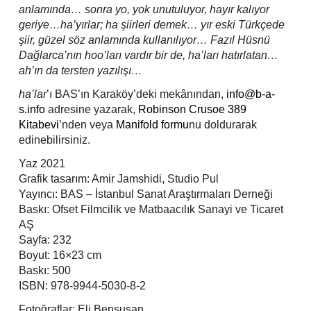
anlamında… sonra yo, yok unutuluyor, hayır kalıyor
geriye…ha’yırlar; ha şiirleri demek… yır eski Türkçede
şiir, güzel söz anlamında kullanılıyor… Fazıl Hüsnü
Dağlarca’nın hoo’ları vardır bir de, ha’ları hatırlatan…
ah’ın da tersten yazılışı…
ha’lar
’ı BAS’ın Karaköy’deki mekânından,
info@b-a-
s.info
adresine yazarak,
Robinson Crusoe 389
Kitabevi
’nden veya
Manifold formu
nu doldurarak
edinebilirsiniz.
Yaz 2021
Grafik tasarım: Amir Jamshidi, Studio Pul
Yayıncı: BAS – İstanbul Sanat Araştırmaları Derneği
Baskı: Ofset Filmcilik ve Matbaacılık Sanayi ve Ticaret
AŞ
Sayfa: 232
Boyut: 16×23 cm
Baskı: 500
ISBN: 978-9944-5030-8-2
Fotoğraflar: Eli Bensusan