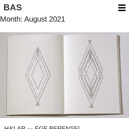
Skip
BAS
to
content
Month:
August 2021
HA’LAR — EGE BERENSEL