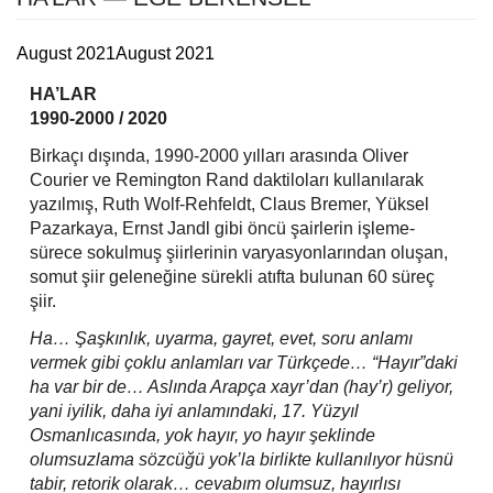
August 2021
August 2021
HA’LAR
1990-2000 / 2020
Birkaçı dışında, 1990-2000 yılları arasında Oliver
Courier ve Remington Rand daktiloları kullanılarak
yazılmış, Ruth Wolf-Rehfeldt, Claus Bremer, Yüksel
Pazarkaya, Ernst Jandl gibi öncü şairlerin işleme-
sürece sokulmuş şiirlerinin varyasyonlarından oluşan,
somut şiir geleneğine sürekli atıfta bulunan 60 süreç
şiir.
Ha… Şaşkınlık, uyarma, gayret, evet, soru anlamı
vermek gibi çoklu anlamları var
Türkçede… “Hayır”daki
ha var bir de… Aslında Arapça xayr’dan (hay’r) geliyor,
yani iyilik, daha iyi anlamındaki, 17. Yüzyıl
Osmanlıcasında, yok hayır, yo hayır şeklinde
olumsuzlama sözcüğü yok’la birlikte kullanılıyor hüsnü
tabir, retorik olarak… cevabım olumsuz, hayırlısı